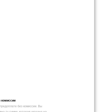
з комиссии
предоплате без комиссии. Вы
вно ту сумму, которая указана на