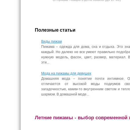
Полезные статьи
Виды пижам
Пижама – одежда для дома, сна и отдыха. Это зн
каждый. Но далеко не все умеют правильно подобр
нужную модель, фасон, цвет, размер, материал. 
эти...
Мода на пижамы для девушек
Домашняя мода – понятие почти интимное. О
отличается от высокой моды подиумов сво
загадочностью, каким-то внутренним светом и тепл
шармом. В домашней моде...
Летние пижамы - выбор современной