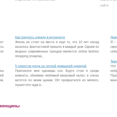
сайте
Как покупать одежду в интернете
Дев
ает
Жизнь не стоит на месте и еще то, что 10 лет назад
Я –
ать
казалось фантастикой пришло в каждый дом. Одним из
скр
Все
модных современных трендов является online fashion
себе
shopping (покупка...
Ткан
5 секретов ухода за теплой домашней одеждой
Что
на
Приснился мне однажды сон. Будто стою я среди
неб
ей
комнаты, обнимаю любимый махровый халат, и слезы
Пуш
ом,
катятся по моим щекам. ОН превратился из мягкого,
ванн
пушистого чуда в...
 женщины