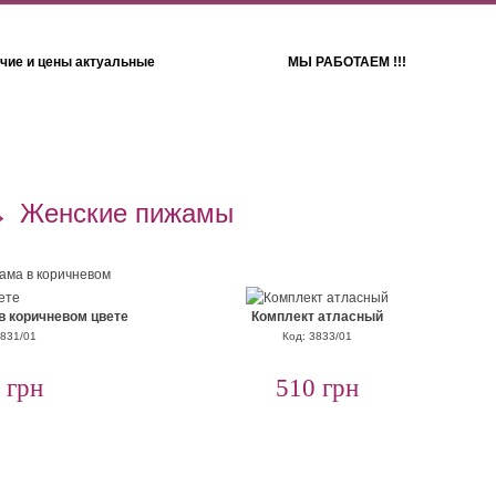
чие и цены актуальные
МЫ РАБОТАЕМ !!!
Детям
Полотенца
→
Женские пижамы
в коричневом цвете
Комплект атласный
3831/01
Код: 3833/01
 грн
510 грн