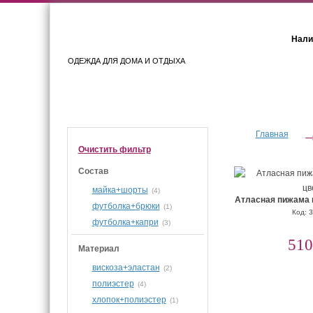
Нали
ОДЕЖДА ДЛЯ ДОМА И ОТДЫХА
Женщинам
Мужчинам
Главная
Очистить фильтр
Состав
майка+шорты
(4)
Атласная пижама 
футболка+брюки
(1)
Код: 
футболка+капри
(3)
510
Материал
вискоза+эластан
(2)
полиэстер
(4)
хлопок+полиэстер
(1)