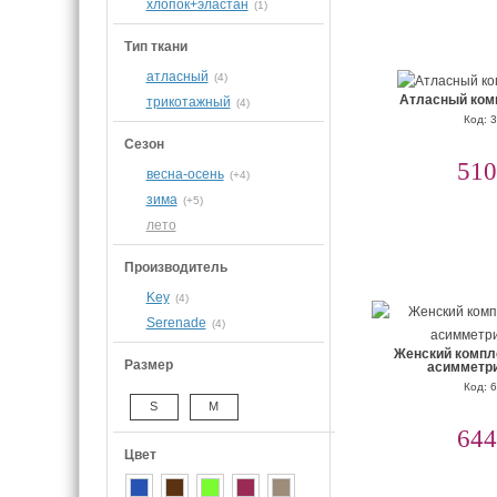
хлопок+эластан
(1)
Тип ткани
атласный
(4)
Атласный ком
трикотажный
(4)
Код: 
Сезон
510
весна-осень
(+4)
зима
(+5)
лето
Производитель
Key
(4)
Serenade
(4)
Женский компл
Размер
асимметри
Код: 
S
M
644
Цвет