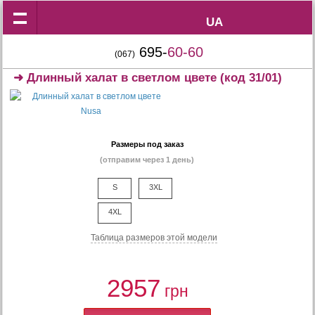
UA
UA
695-
60-60
(067)
➜
Длинный халат в светлом цвете
(код 31/01)
Размеры под заказ
(отправим через 1 день)
S
3XL
4XL
Таблица размеров этой модели
2957
грн