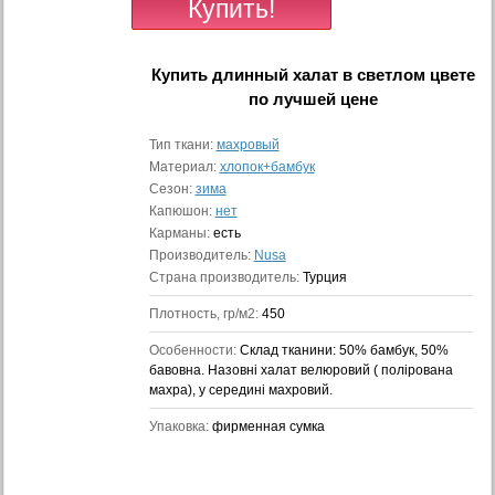
Купить
длинный халат в светлом цвете
по лучшей цене
Тип ткани:
махровый
Материал:
хлопок+бамбук
Сезон:
зима
Капюшон:
нет
Карманы:
есть
Производитель:
Nusa
Страна производитель:
Турция
Плотность, гр/м2:
450
Особенности:
Cклад тканини: 50% бамбук, 50%
бавовна. Назовні халат велюровий ( полірована
махра), у середині махровий.
Упаковка:
фирменная сумка