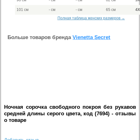
98 см
- см
- см
62 см
3
101 см
- см
- см
65 см
4
Полная таблица женских размеров →
Больше товаров бренда
Vienetta Secret
Ночная сорочка свободного покроя без рукавов
средней длины серого цвета, код (7694)
- отзывы
о товаре
Добавить отзыв