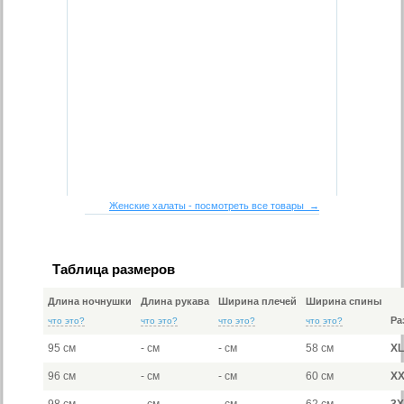
Женские халаты - посмотреть все товары →
Таблица размеров
Длина ночнушки
Длина рукава
Ширина плечей
Ширина спины
Ра
что это?
что это?
что это?
что это?
95 см
- см
- см
58 см
X
96 см
- см
- см
60 см
X