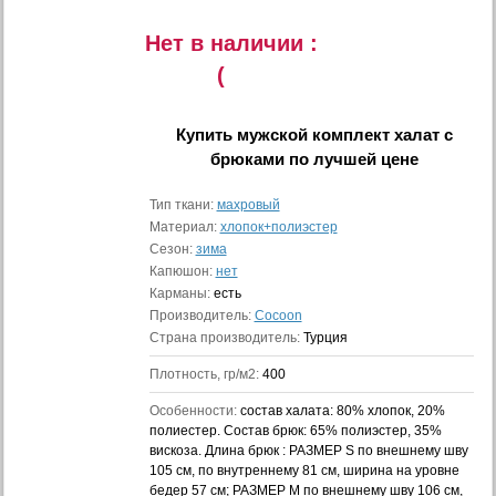
Нет в наличии :
(
Купить
мужской комплект халат с
брюками
по лучшей цене
Тип ткани:
махровый
Материал:
хлопок+полиэстер
Сезон:
зима
Капюшон:
нет
Карманы:
есть
Производитель:
Cocoon
Страна производитель:
Турция
Плотность, гр/м2:
400
Особенности:
состав халата: 80% хлопок, 20%
полиестер. Состав брюк: 65% полиэстер, 35%
вискоза. Длина брюк : РАЗМЕР S по внешнему шву
105 см, по внутреннему 81 см, ширина на уровне
бедер 57 см; РАЗМЕР М по внешнему шву 106 см,