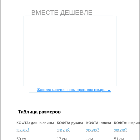
ВМЕСТЕ ДЕШЕВЛЕ
Женские тапочки - посмотреть все товары →
Таблица размеров
КОФТА: длина спины
КОФТА: рукава
КОФТА: плечи
КОФТА: ширин
что это?
что это?
что это?
что это?
59 см
17 см
- см
51 см