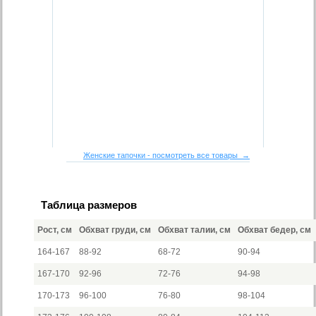
Женские тапочки - посмотреть все товары →
Таблица размеров
Рост, см
Обхват груди, см
Обхват талии, см
Обхват бедер, см
164-167
88-92
68-72
90-94
167-170
92-96
72-76
94-98
170-173
96-100
76-80
98-104