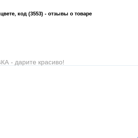
вете, код (3553)
- отзывы о товаре
 - дарите красиво!