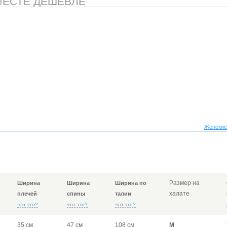
МЕСТЕ ДЕШЕВЛЕ
Женские
Размер на
Ширина
Ширина
Ширина по
халате
плечей
спины
талии
что это?
что это?
что это?
35 см
47 см
108 см
M