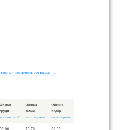
 тапочки - посмотреть все товары →
Обхват
Обхват
Обхват
груди
талии
бедер
как измерить?
как измерить?
как измерить?
92-96
72-76
94-98