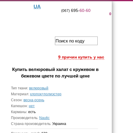
UA
695-
60-60
(067)
0
9 причин купить у нас
Купить
велюровый халат с кружевом в
бежевом цвете
по лучшей цене
Тип ткани:
велюровый
Материал:
хлопок+полиэстер
Сезон:
весна-осень
Капюшон:
нет
Карманы:
есть
Производитель:
Nautic
Страна производитель:
Украина