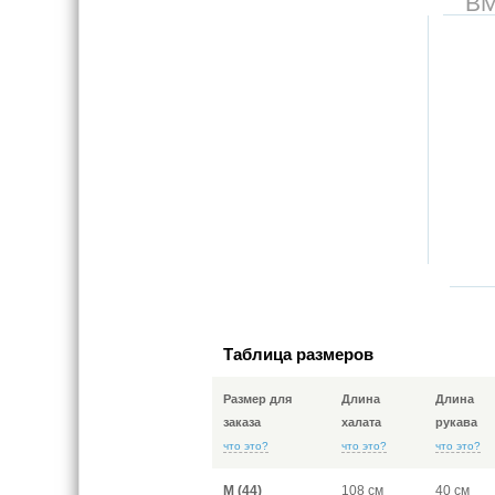
В
Таблица размеров
Размер для
Длина
Длина
заказа
халата
рукава
что это?
что это?
что это?
M (44)
108 см
40 см