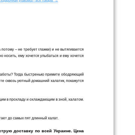
Подарочная упаковка - все товары →
а потому – не требует глажки) и не вытягивается
но носить, ему хочется улыбаться и ему хочется
 работы? Тогда быстренько примите ободряющий
ите сквозь уютный домашний халатик, покажутся
ающим в прохладу и охлаждающим в зной, халатом.
утает до самых пят длинный халат.
трую доставку по всей Украине. Цена