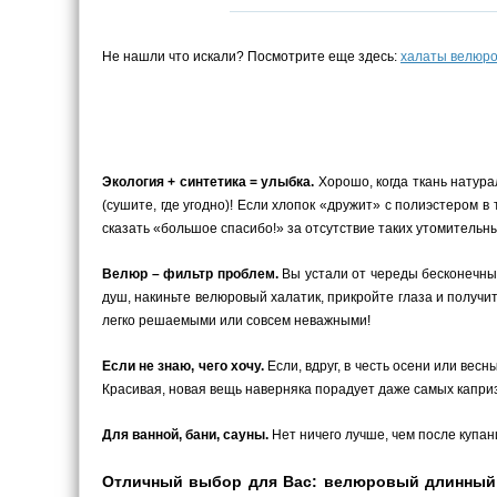
Не нашли что искали? Посмотрите еще здесь:
халаты велюр
Экология + синтетика = улыбка.
Хорошо, когда ткань натурал
(сушите, где угодно)! Если хлопок «дружит» с полиэстером в
сказать «большое спасибо!» за отсутствие таких утомитель
Велюр – фильтр проблем.
Вы устали от череды бесконечны
душ, накиньте велюровый халатик, прикройте глаза и получ
легко решаемыми или совсем неважными!
Если не знаю, чего хочу.
Если, вдруг, в честь осени или вес
Красивая, новая вещь наверняка порадует даже самых каприз
Для ванной, бани, сауны.
Нет ничего лучше, чем после купани
Отличный выбор для Вас: велюровый длинный б