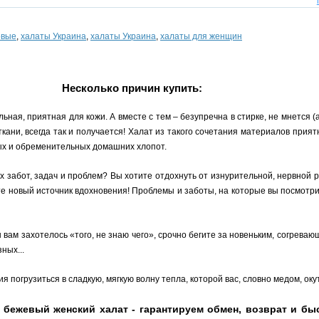
овые
,
халаты Украина
,
халаты Украина
,
халаты для женщин
Несколько причин купить:
ьная, приятная для кожи. А вместе с тем – безупречна в стирке, не мнется (
 ткани, всегда так и получается! Халат из такого сочетания материалов прият
ных и обременительных домашних хлопот.
х забот, задач и проблем? Вы хотите отдохнуть от изнурительной, нервной
ите новый источник вдохновения! Проблемы и заботы, на которые вы посмотр
ны вам захотелось «того, не знаю чего», срочно бегите за новеньким, согрев
ных...
я погрузиться в сладкую, мягкую волну тепла, которой вас, словно медом, ок
ежевый женский халат - гарантируем обмен, возврат и быс