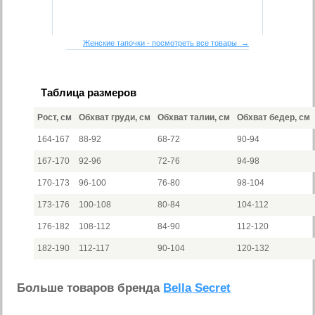
Женские тапочки - посмотреть все товары →
Таблица размеров
Рост, см
Обхват груди, см
Обхват талии, см
Обхват бедер, см
164-167
88-92
68-72
90-94
167-170
92-96
72-76
94-98
170-173
96-100
76-80
98-104
173-176
100-108
80-84
104-112
176-182
108-112
84-90
112-120
182-190
112-117
90-104
120-132
Больше товаров бренда
Bella Secret