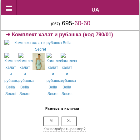
UA
UA
695-
60-60
(067)
➜
Комплект халат и рубашка
(код 790/01)
Размеры в наличии
M
XL
Как подобрать размер?