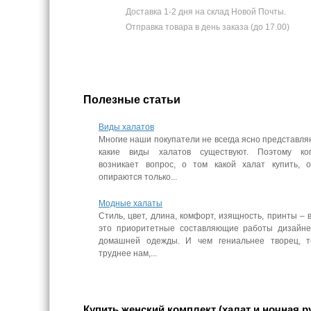
Доставка 1-2 дня на склад Новой Почты.
Отправка товара в день заказа (до 17.00)
Полезные статьи
Виды халатов
Многие наши покупатели не всегда ясно представля
какие виды халатов существуют. Поэтому ког
возникает вопрос, о том какой халат купить, 
опираются только...
Модные халаты
Стиль, цвет, длина, комфорт, изящность, принты – 
это приоритетные составляющие работы дизайн
домашней одежды. И чем гениальнее творец, 
труднее нам,...
Купить женский комплект (халат и ночная 