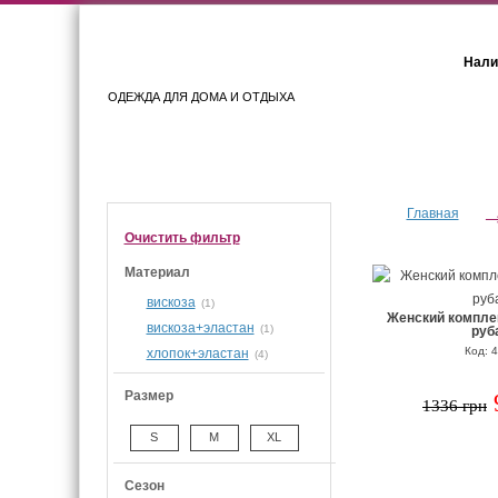
Нали
ОДЕЖДА ДЛЯ ДОМА И ОТДЫХА
Женщинам
Мужчинам
Главная
Очистить фильтр
Материал
вискоза
(1)
Женский комплек
вискоза+эластан
(1)
руб
Код: 
хлопок+эластан
(4)
Размер
1336 грн
S
M
XL
Сезон