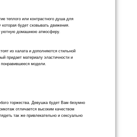
тие теплого или контрастного душа для
у которая будет сковывать движения.
я в уютную домашнюю атмосферу.
оят из халата и дополняются стильной
рый придает материалу эластичности и
ь понравившееся модели.
юбого торжества. Девушка будет Вам безумно
трикотаж отличается высоким качеством
ядеть так же привлекательно и сексуально