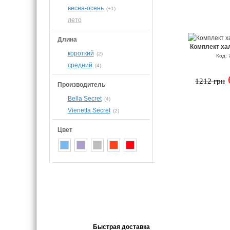
весна-осень
(+1)
лето
Длина
Комплект ха
короткий
(2)
Код: 
средний
(4)
1212 грн
Производитель
Bella Secret
(4)
Vienetta Secret
(2)
Цвет
Быстрая доставка