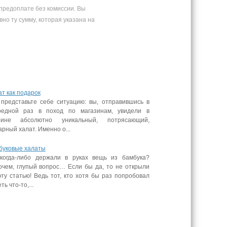
предоплате без комиссии. Вы
вно ту сумму, которая указана на
т как подарок
 представьте себе ситуацию: вы, отправившись в
редной раз в поход по магазинам, увидели в
рине абсолютно уникальный, потрясающий,
рный халат. Именно о...
буковые халаты
когда-либо держали в руках вещь из бамбука?
очем, глупый вопрос… Если бы да, то не открыли
ту статью! Ведь тот, кто хотя бы раз попробовал
ть что-то,...