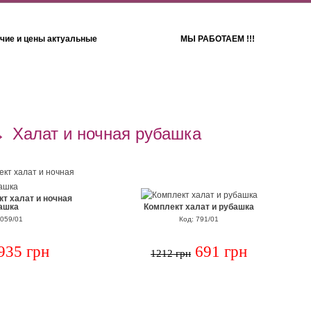
чие и цены актуальные
МЫ РАБОТАЕМ !!!
Детям
Полотенца
→
Халат и ночная рубашка
т халат и ночная
ашка
Комплект халат и рубашка
4059/01
Код: 791/01
935 грн
691 грн
1212 грн