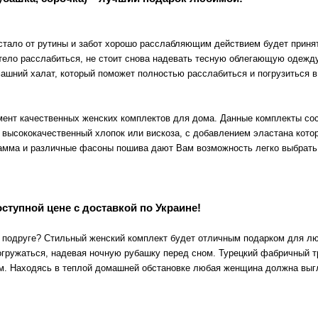
устало от рутины и забот хорошо расслабляющим действием будет приня
 тело расслабиться, не стоит снова надевать тесную облегающую одежд
омашний халат, который поможет полностью расслабиться и погрузитьс
нт качественных женских комплектов для дома. Данные комплекты сост
 высококачественный хлопок или вискоза, с добавлением эластана кото
 гамма и различные фасоны пошива дают Вам возможность легко выбрат
ступной цене с доставкой по Украине!
и подруге? Стильный женский комплект будет отличным подарком для л
погружаться, надевая ночную рубашку перед сном. Турецкий фабричный 
м. Находясь в теплой домашней обстановке любая женщина должна выгл