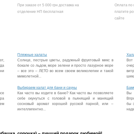
При заказе от 5 000 грн доставка на
Оплата по 
отделение НП бесплатная
платите ро
сайте
Пляжные халаты
Хала
ют,
Солнце, пестрые цветы, радужный фруктовый микс в
Вот
да
бокале со льдом, море зелени и просто лазурное море
оче
они
– все это – ЛЕТО во всем своем великолепии и такой
вит
мимолетной...
шика
Выбираем халат для бани и сауны
Бам
все
Как часто вы ходите в баню? Как часто вы позволяете
Вы 
ера
себе окунуться с головой в пьянящий и манящий
Впр
тем
сосновый аромат хорошей русской парной, или –
бы э
интеллигентно...
наде
рубашка, сорочка) – лучший подарок любимой!