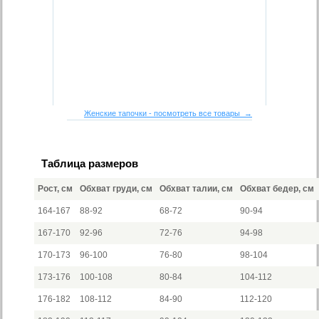
Женские тапочки - посмотреть все товары →
Таблица размеров
Рост, см
Обхват груди, см
Обхват талии, см
Обхват бедер, см
164-167
88-92
68-72
90-94
167-170
92-96
72-76
94-98
170-173
96-100
76-80
98-104
173-176
100-108
80-84
104-112
176-182
108-112
84-90
112-120