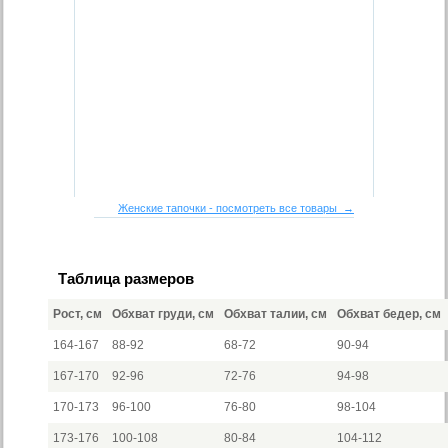
Женские тапочки - посмотреть все товары →
Таблица размеров
Рост, см
Обхват груди, см
Обхват талии, см
Обхват бедер, см
164-167
88-92
68-72
90-94
167-170
92-96
72-76
94-98
170-173
96-100
76-80
98-104
173-176
100-108
80-84
104-112