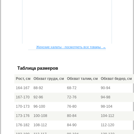
Женские халаты - посмотреть все товары →
Таблица размеров
Рост, см
Обхват груди, см
Обхват талии, см
Обхват бедер, см
164-167
88-92
68-72
90-94
167-170
92-96
72-76
94-98
170-173
96-100
76-80
98-104
173-176
100-108
80-84
104-112
176-182
108-112
84-90
112-120