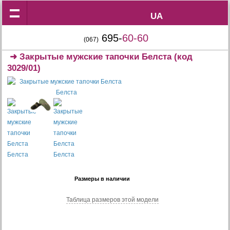
UA
UA
695-
60-60
(067)
➜
Закрытые мужские тапочки Белста
(код
3029/01)
Размеры в наличии
Таблица размеров этой модели