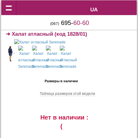
UA
UA
695-
60-60
(067)
➜
Халат атласный
(код 1828/01)
Размеры в наличии
Таблица размеров этой модели
Нет в наличии :
(