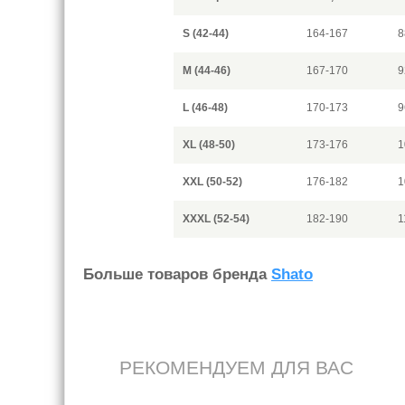
S (42-44)
164-167
8
M (44-46)
167-170
9
L (46-48)
170-173
9
XL (48-50)
173-176
1
XXL (50-52)
176-182
1
XXXL (52-54)
182-190
1
Больше товаров бренда
Shato
РЕКОМЕНДУЕМ ДЛЯ ВАС