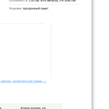
Особенности:
Состав: 95% вискоза, 5% эластан.
Упаковка:
прозрачный пакет
 тапочки - посмотреть все товары →
м
Длина рукава, см