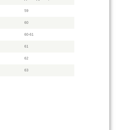
59
60
60-61
61
62
63