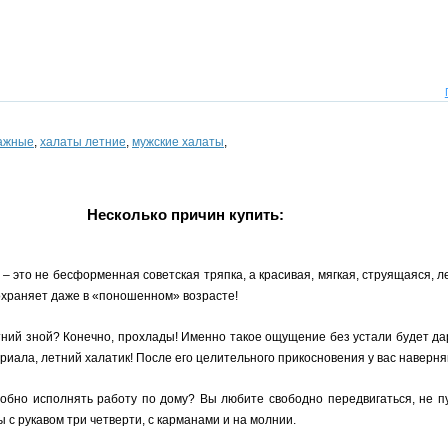
тажные
,
халаты летние
,
мужские халаты
,
Несколько причин купить:
 это не бесформенная советская тряпка, а красивая, мягкая, струящаяся, л
охраняет даже в «поношенном» возрасте!
тний зной? Конечно, прохлады! Именно такое ощущение без устали будет да
риала, летний халатик! После его целительного прикосновения у вас наверня
добно исполнять работу по дому? Вы любите свободно передвигаться, не 
 с рукавом три четверти, с карманами и на молнии.