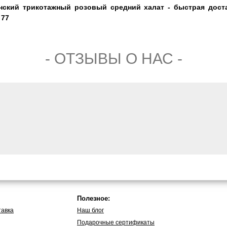
нский трикотажный розовый средний халат - быстрая доста
 77
- ОТЗЫВЫ О НАС -
Полезное:
тавка
Наш блог
Подарочные сертификаты