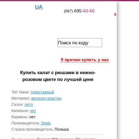
UA
695-
60-60
(067)
0
9 причин купить у нас
Купить
халат с рюшами в нежно-
розовом цвете
по лучшей цене
Тип ткани:
трикотажный
Материал:
вискоза+эластан
Сезон:
лето
Капюшон:
нет
Карманы:
нет
Производитель:
Shato
Страна производитель:
Польша