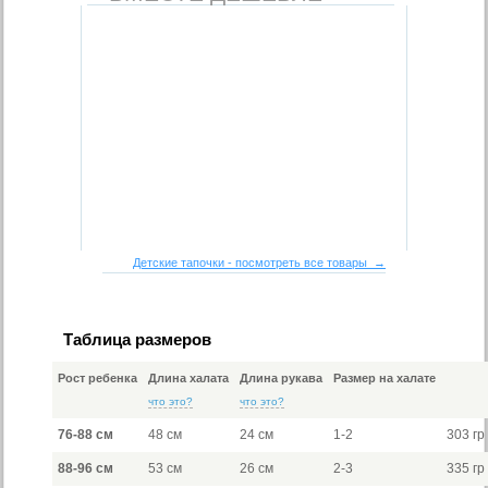
Детские тапочки - посмотреть все товары →
Таблица размеров
Рост ребенка
Длина халата
Длина рукава
Размер на халате
что это?
что это?
76-88 см
48 см
24 см
1-2
303 гр
88-96 см
53 см
26 см
2-3
335 гр