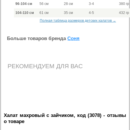
96-104 см
56 см
28 см
3-4
380 гр
104-110 см
61 см
35 см
4-5
432 гр
Полная таблица размеров детских халатов →
Больше товаров бренда
Соня
РЕКОМЕНДУЕМ ДЛЯ ВАС
Халат махровый с зайчиком, код (3078)
- отзывы
о товаре