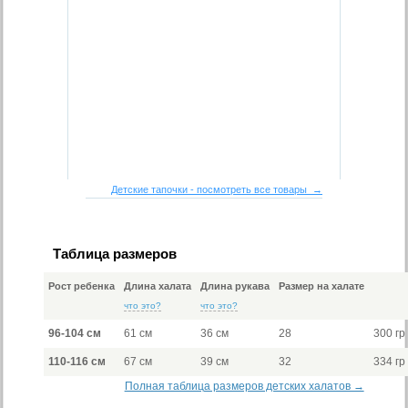
Детские тапочки - посмотреть все товары →
Таблица размеров
Рост ребенка
Длина халата
Длина рукава
Размер на халате
что это?
что это?
96-104 см
61 см
36 см
28
300 гр
110-116 см
67 см
39 см
32
334 гр
Полная таблица размеров детских халатов →