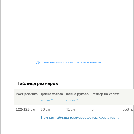
Детские тапочки - посмотреть все товары →
Таблица размеров
Рост ребенка
Длина халата
Длина рукава
Размер на халате
что это?
что это?
122-128 см
80 см
41 см
8
558 гр
Полная таблица размеров детских халатов →