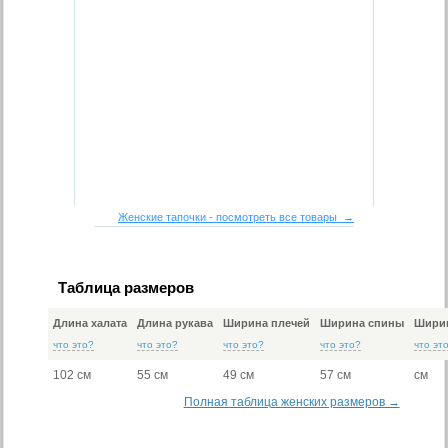
Женские тапочки - посмотреть все товары →
Таблица размеров
Длина халата
Длина рукава
Ширина плечей
Ширина спины
Ширин
что это?
что это?
что это?
что это?
что эт
102 см
55 см
49 см
57 см
см
Полная таблица женских размеров →