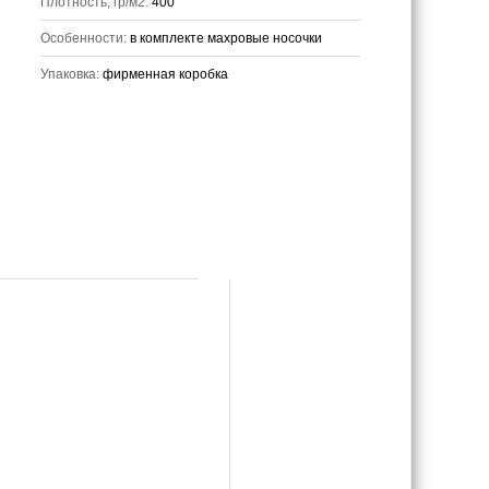
Плотность, гр/м2:
400
Особенности:
в комплекте махровые носочки
Упаковка:
фирменная коробка