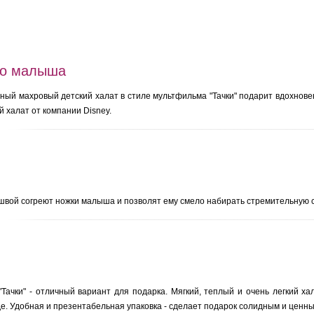
го малыша
сный махровый детский халат в стиле мультфильма "Тачки" подарит вдохнов
 халат от компании Disney.
швой согреют ножки малыша и позволят ему смело набирать стремительную ско
Тачки" - отличный вариант для подарка. Мягкий, теплый и очень легкий х
е. Удобная и презентабельная упаковка - сделает подарок солидным и ценны