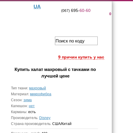
UA
695-
60-60
(067)
0
9 причин купить у нас
Купить
халат махровый с тачками
по
лучшей цене
Тип ткани:
махровый
Материал:
микрофибра
Сезон:
зима
Капюшон:
нет
Карманы:
есть
Производитель:
Disney
Страна производитель:
США/Китай