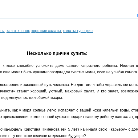
аты
,
халат хлопок
,
короткие халаты
,
халаты турецкие
Несколько причин купить:
 к коже способно успокоить даже самого капризного ребенка. Нежная 
о еще может быть лучшим поводом для счастья мамы, если не улыбка самого
воззрение и жизненный путь человека. Но для того, чтобы «правильно» мечт
ности» станет хороший, уютный, махровый халат. И кто знает, возможно
ь под мягкую песню любимой махры.
мните, как у моря солнце легко испаряет с вашей кожи капельки воды, ст
о прикосновения и мгновенной сухости подарит вашему ребенку наш халат, 
вочка-модель Кристина Пименова (ей 5 лет) начинала свою «карьеру» с до
 может – у нее тоже великое модельное будущее?