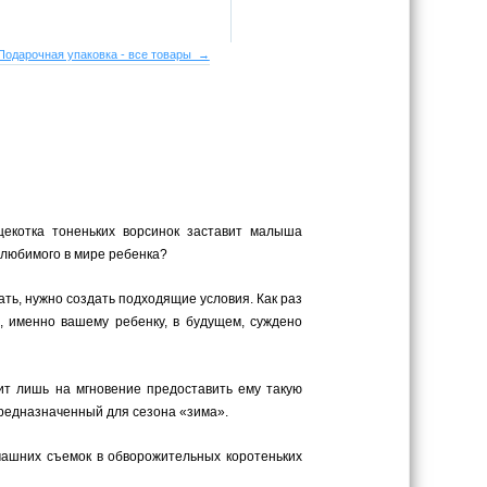
Подарочная упаковка - все товары →
щекотка тоненьких ворсинок заставит малыша
 любимого в мире ребенка?
ать, нужно создать подходящие условия. Как раз
, именно вашему ребенку, в будущем, суждено
оит лишь на мгновение предоставить ему такую
предназначенный для сезона «зима».
машних съемок в обворожительных коротеньких