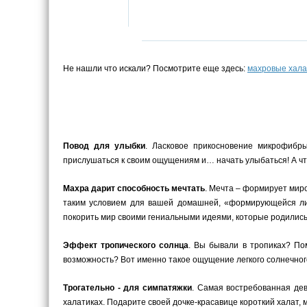
Не нашли что искали? Посмотрите еще здесь:
махровые хал
Повод для улыбки
. Ласковое прикосновение микрофибры
прислушаться к своим ощущениям и… начать улыбаться! А чт
Махра дарит способность мечтать
. Мечта – формирует миро
таким условием для вашей домашней, «формирующейся лич
покорить мир своими гениальными идеями, которые родилис
Эффект тропического солнца
. Вы бывали в тропиках? По
возможность? Вот именно такое ощущение легкого солнечног
Трогательно - для симпатяжки
. Самая востребованная де
халатиках. Подарите своей дочке-красавице короткий халат,