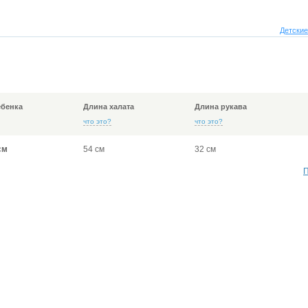
Детские
ебенка
Длина халата
Длина рукава
что это?
что это?
см
54 см
32 см
П