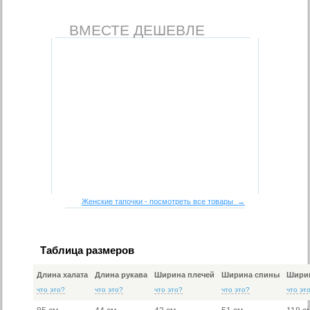
ВМЕСТЕ ДЕШЕВЛЕ
Женские тапочки - посмотреть все товары →
Таблица размеров
Длина халата
Длина рукава
Ширина плечей
Ширина спины
Ширин
что это?
что это?
что это?
что это?
что эт