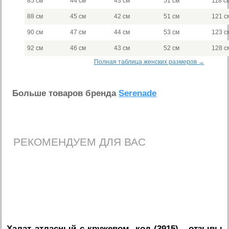
85 см
44 см
43 см
51 см
118 с
88 см
45 см
42 см
51 см
121 с
90 см
47 см
44 см
53 см
123 с
92 см
46 см
43 см
52 см
128 с
Полная таблица женских размеров →
Больше товаров бренда
Serenade
РЕКОМЕНДУЕМ ДЛЯ ВАС
Халат атласный с кружевом, код (3915)
- отзывы