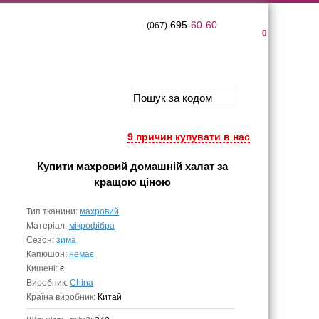
695-
60-60
(067)
0
9 причин купувати в нас
Купити
махровий домашній халат
за
кращою ціною
Тип тканини:
махровий
Матеріал:
мікрофібра
Сезон:
зима
Капюшон:
немає
Кишені:
є
Виробник:
China
Країна виробник:
Китай