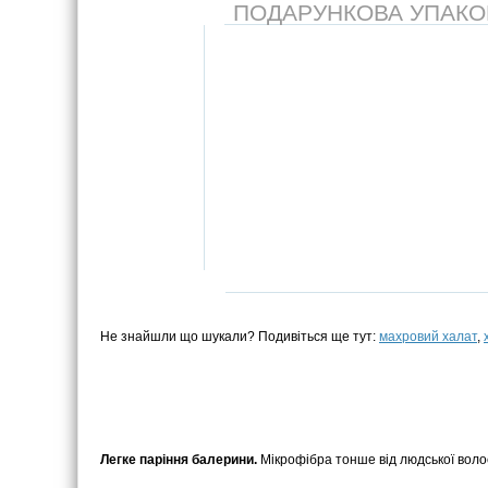
ПОДАРУНКОВА УПАКОВК
Не знайшли що шукали? Подивіться ще тут:
махровий халат
,
Легке паріння балерини.
Мікрофібра тонше від людської волоси