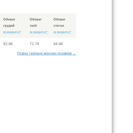
Обхват
Обхват
Обхват
грудей
талії
стегон
як виміряти?
як виміряти?
як виміряти?
92-96
72-76
94-98
Повна таблиця жіночих розмірів →