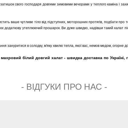
затишок свого господаря довгими зимовими вечорами у теплого каміна і захи
стить ваше чутливе тіло від підступних, моторошних протягів, подбати про те,
рює додаткову утеплюючий прошарок. Ви дуже швидко, надівши такий халат пі
ання зануритися в солодку, м'яку хвилю тепла, якої вас, немов медом, огорне до
 махровий білий довгий халат - швидка доставка по Україні, г
- ВIДГУКИ ПРО НАС -