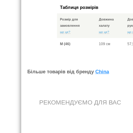
Таблиця розмірів
Розмір для
Довжина
До
замовлення
халату
рук
що це?
що це?
що 
M (46)
109 см
57,
Бiльше товарiв вiд бренду
China
РЕКОМЕНДУЄМО ДЛЯ ВАС