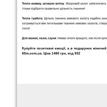
Тепло взимку, затишно влітку
. Махровий халат забезпечить 
тільки підібрати правильно щільність тканини!
Тепла турбота
. Щільна тканина зимового халату надійно захи
затримується між петельками тканини зимових халатів, ство
теплі!
Для ванної, лазні, сауни
. Немає нічого кращого, ніж після куп
Купуйте позитивні емоції, а в подарунок жіночий
60m.com.ua. Ціна 1480 грн, код 932