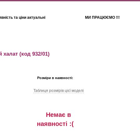
вність та ціни актуальні
МИ ПРАЦЮЄМО !!!
Для дітей
Рушники
й халат
(код 932/01)
Розміри в наявності:
Таблиця розмiрiв цiєї моделi
Немає в
наявностi :(