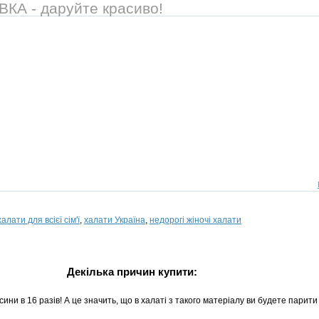
А - даруйте красиво!
халати для всієї сім'ї
,
халати Україна
,
недорогі жіночі халати
Декілька причин купити:
ни в 16 разів! А це значить, що в халаті з такого матеріалу ви будете парити 