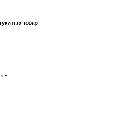
дгуки про товар
ю 5+