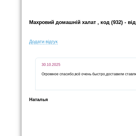
Махровий домашній халат , код (932)
- вi
Додати вiдгук
30.10.2025
Огромное спасибо,всё очень быстро,доставили ставл
Наталья