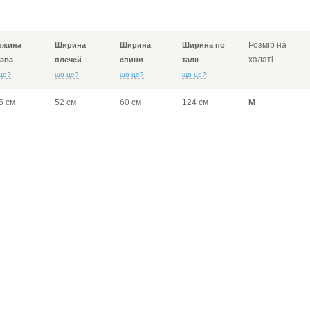
Розмір на
вжина
Ширина
Ширина
Ширина по
халаті
ава
плечей
спини
талії
це?
що це?
що це?
що це?
5 см
52 см
60 см
124 см
M