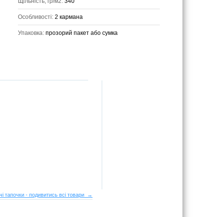
Щільність, гр/м2:
340
Особливості:
2 кармана
Упаковка:
прозорий пакет або сумка
чі тапочки - подивитись всі товари →