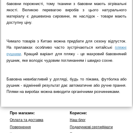
бавовни порожнисті, тому тканини з бавовни мають зігрівальні
якості. Великою перевагою виробів з цього натурального
матеріалу є дешевизна сировини, як наслідок - товари мають
доступну ціну.
Чимало товарів з Китаю можна придбати для сезону відпусток.
На прилавках особливо часто зустрічаються китайські
пляжні
. Кращий варіант для пляжу - це махровий бавовняний
рушники
рушник, яке володіє чудовим поглинанням і швидко сохне.
Бавовна невибагливий у догляді, будь то піжама, футболка або
рушник - відмінний результат дає автоматичне або ручне прання.
Плями на виробах можна виводити органічними розчинниками.
Про магазин:
Корисне:
Оплата та доставка
Наш блог
Повернення
Подарункові сертифікати