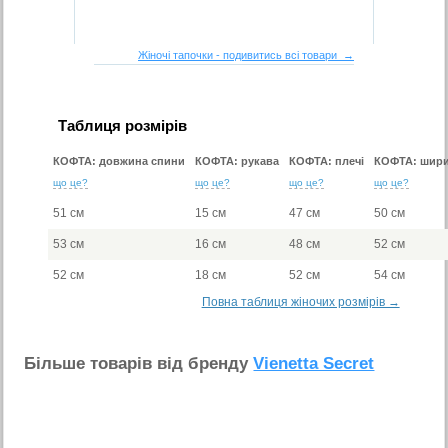
Жіночі тапочки - подивитись всі товари →
Таблиця розмірів
КОФТА: довжина спини
КОФТА: рукава
КОФТА: плечі
КОФТА: шири
що це?
що це?
що це?
що це?
51 см
15 см
47 см
50 см
53 см
16 см
48 см
52 см
52 см
18 см
52 см
54 см
Повна таблиця жіночих розмірів →
Бiльше товарiв вiд бренду
Vienetta Secret