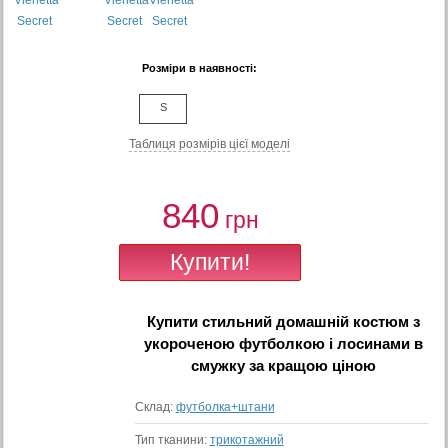
Розміри в наявності:
S
Таблиця розмiрiв цiєї моделi
840
грн
Купити
стильний домашній костюм з
укороченою футболкою і лосинами в
смужку
за кращою ціною
Склад:
футболка+штани
Тип тканини:
трикотажний