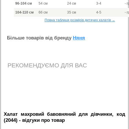
96-104 см
54 см
24 см
3-4
- г
104-110 см
66 см
35 см
4-5
- г
Повна таблиця розмірів дитячих халатів →
Бiльше товарiв вiд бренду
Няня
РЕКОМЕНДУЄМО ДЛЯ ВАС
Халат махровий бавовняний для дівчинки, код
(2044)
- вiдгуки про товар