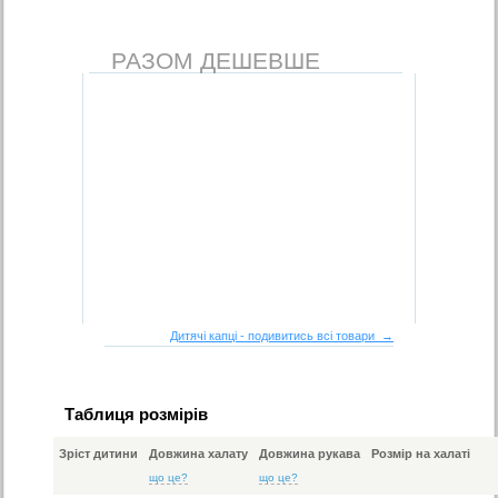
РАЗОМ ДЕШЕВШЕ
Дитячі капці - подивитись всі товари →
Таблиця розмірів
Зріст дитини
Довжина халату
Довжина рукава
Розмір на халаті
що це?
що це?