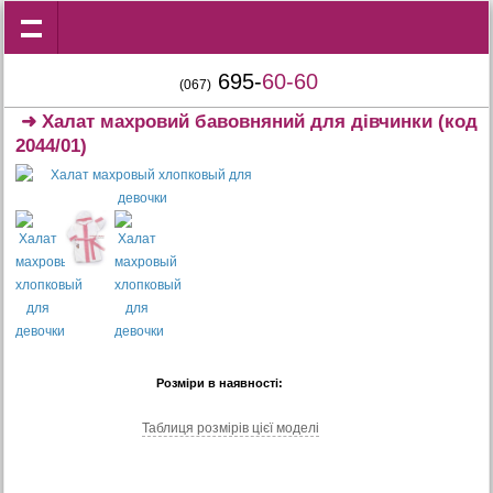
695-
60-60
(067)
➜
Халат махровий бавовняний для дівчинки
(код
2044/01)
Розміри в наявності:
Таблиця розмiрiв цiєї моделi