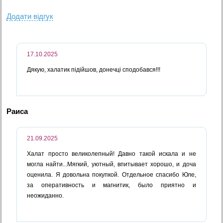
Додати вiдгук
17.10.2025
Дякую, халатик підійшов, донечці сподобався!!!
Раиса
21.09.2025
Халат просто великолепный! Давно такой искала и не
могла найти...Мягкий, уютный, впитывает хорошо, и доча
оценила. Я довольна покупкой. Отдельное спасибо Юле,
за оперативность и магнитик, было приятно и
неожиданно.