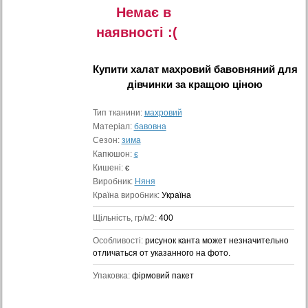
Немає в
наявностi :(
Купити
халат махровий бавовняний для
дівчинки
за кращою ціною
Тип тканини:
махровий
Матеріал:
бавовна
Сезон:
зима
Капюшон:
є
Кишені:
є
Виробник:
Няня
Країна виробник:
Україна
Щільність, гр/м2:
400
Особливості:
рисунок канта может незначительно
отличаться от указанного на фото.
Упаковка:
фірмовий пакет