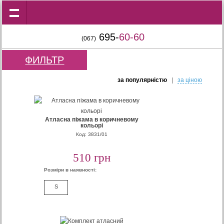
695-
60-60
(067)
ФИЛЬТР
за популярнiстю
|
за цiною
Атласна піжама в коричневому
кольорі
Код: 3831/01
510 грн
Розміри в наявності:
S