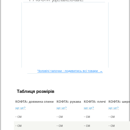
Чоловічі тапочки - подивитись всі товари →
Таблиця розмірів
КОФТА: довжина спини
КОФТА: рукава
КОФТА: плечі
КОФТА: шири
що це?
що це?
що це?
що це?
- см
- см
- см
- см
- см
- см
- см
- см