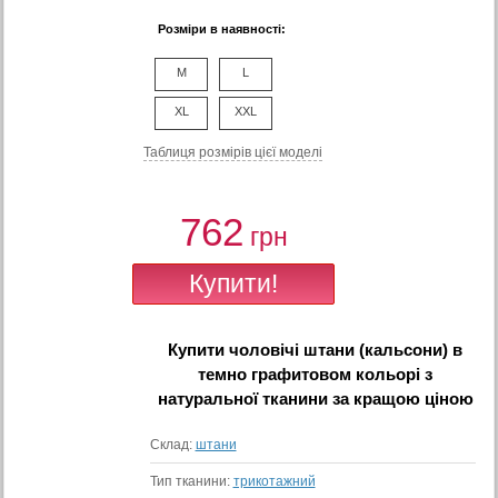
Розміри в наявності:
M
L
XL
XXL
Таблиця розмiрiв цiєї моделi
762
грн
Купити
чоловічі штани (кальсони) в
темно графитовом кольорі з
натуральної тканини
за кращою ціною
Склад:
штани
Тип тканини:
трикотажний