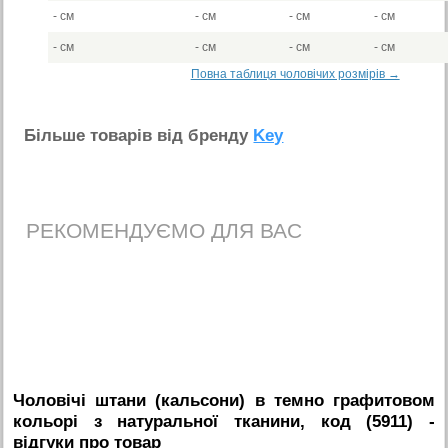
- см
- см
- см
- см
- см
- см
- см
- см
Повна таблиця чоловічих розмірів →
Бiльше товарiв вiд бренду
Key
РЕКОМЕНДУЄМО ДЛЯ ВАС
Чоловічі штани (кальсони) в темно графитовом
кольорі з натуральної тканини, код (5911)
-
вiдгуки про товар