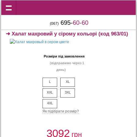
695-
60-60
(067)
➜
Халат махровий у сірому кольорі
(код 963/01)
Розміри під замовлення
(відправимо через 1
день)
L
XL
XXL
3XL
4XL
Як підібрати розмір?
3092
грн