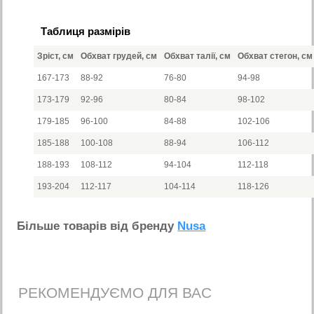
Таблиця размірів
Зріст, см
Обхват грудей, см
Обхват талії, см
Обхват стегон, см
167-173
88-92
76-80
94-98
173-179
92-96
80-84
98-102
179-185
96-100
84-88
102-106
185-188
100-108
88-94
106-112
188-193
108-112
94-104
112-118
193-204
112-117
104-114
118-126
Бiльше товарiв вiд бренду
Nusa
РЕКОМЕНДУЄМО ДЛЯ ВАС