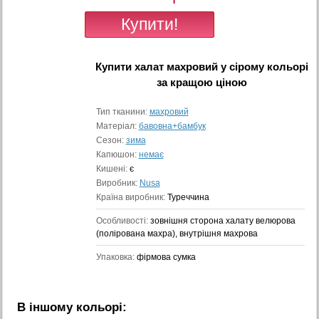
Купити
халат махровий у сірому кольорі
за кращою ціною
Тип тканини:
махровий
Матеріал:
бавовна+бамбук
Сезон:
зима
Капюшон:
немає
Кишені:
є
Виробник:
Nusa
Країна виробник:
Туреччина
Особливості:
зовнішня сторона халату велюрова
(полірована махра), внутрішня махрова
Упаковка:
фірмова сумка
В іншому кольорі: