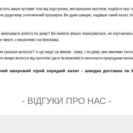
стить ваше чутливе тіло від підступних, моторошних протягів, подбати про те,
рює додаткову утеплюючий прошарок. Ви дуже швидко, надівши такий халат пі
чно виконувати роботу по дому? Ви любите вільно пересуватися, не плутаючис
 чверті, з кишенями і на блискавці.
ля сушіння волосся? А що якщо за вікном - зима, і по дому, між хвилями тепл
ити мокре волосся від протягів і дати їм можливість висохнути природним чином
ічий махровий сірий середній халат - швидка доставка по Ук
- ВIДГУКИ ПРО НАС -