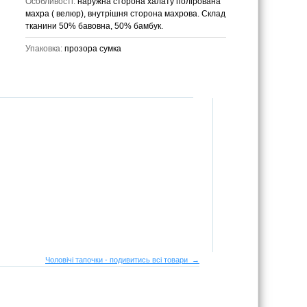
Особливості:
наружна сторона халату полірована
махра ( велюр), внутрішня сторона махрова. Склад
тканини 50% бавовна, 50% бамбук.
Упаковка:
прозора сумка
Чоловічі тапочки - подивитись всі товари →