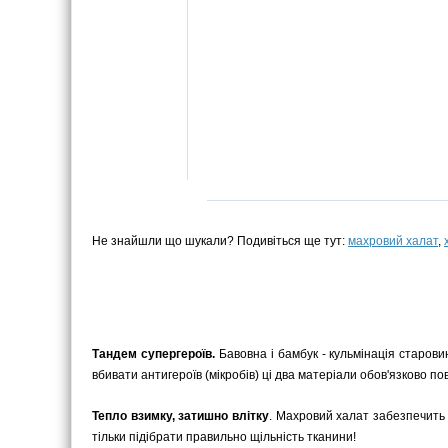
Не знайшли що шукали? Подивіться ще тут:
махровий халат
,
Тандем супергероїв.
Бавовна і бамбук - кульмінація старовин
вбивати антигероїв (мікробів) ці два матеріали обов'язково п
Тепло взимку, затишно влітку
. Махровий халат забезпечить 
тільки підібрати правильно щільність тканини!