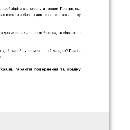
 щоб зігріти вас, огорнути теплом. Повітря, яке
сля важкого робочого дня - заснете в затишному
ь в довгих полах але не любите надто відвертого
а від батарей, гуляє мерзенний холодок? Привіт,
!
раїні, гарантія повернення та обміну