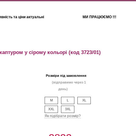
вність та ціни актуальні
МИ ПРАЦЮЄМО !!!
Для дітей
Рушники
каптуром у сірому кольорі
(код 3723/01)
Розміри під замовлення
(відправимо через 1
день)
M
L
XL
XXL
3XL
Як підібрати розмір?