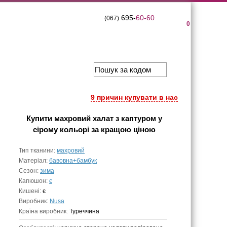
695-
60-60
(067)
0
9 причин купувати в нас
Купити
махровий халат з каптуром у
сірому кольорі
за кращою ціною
Тип тканини:
махровий
Матеріал:
бавовна+бамбук
Сезон:
зима
Капюшон:
є
Кишені:
є
Виробник:
Nusa
Країна виробник:
Туреччина