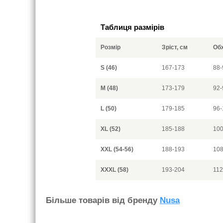
Таблиця размірів
Розмір
Зріст, см
Обх
S (46)
167-173
88-
M (48)
173-179
92-
L (50)
179-185
96-
XL (52)
185-188
100
XXL (54-56)
188-193
108
XXXL (58)
193-204
112
Бiльше товарiв вiд бренду
Nusa