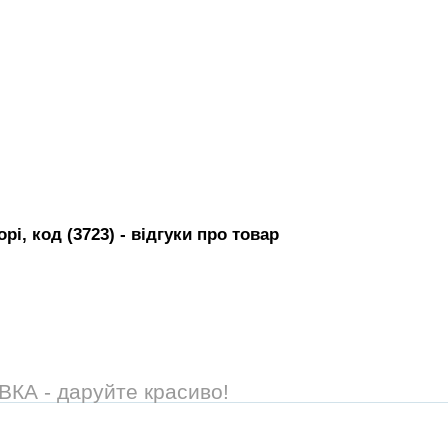
рі, код (3723)
- вiдгуки про товар
А - даруйте красиво!