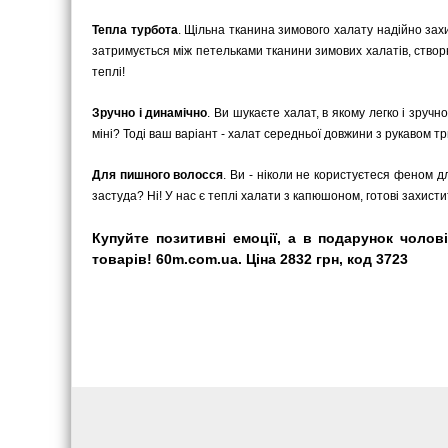
Тепла турбота
. Щільна тканина зимового халату надійно захи
затримується між петельками тканини зимових халатів, ство
теплі!
Зручно і динамічно
. Ви шукаєте халат, в якому легко і зру
міні? Тоді ваш варіант - халат середньої довжини з рукавом три
Для пишного волосся
. Ви - ніколи не користуєтеся феном д
застуда? Ні! У нас є теплі халати з капюшоном, готові захист
Купуйте позитивні емоції, а в подарунок чолов
товарів! 60m.com.ua. Ціна 2832 грн, код 3723