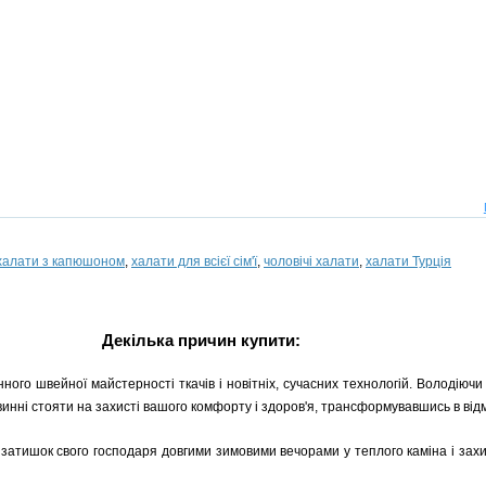
халати з капюшоном
,
халати для всієї сім'ї
,
чоловічі халати
,
халати Турція
Декілька причин купити:
ного швейної майстерності ткачів і новітніх, сучасних технологій. Володіючи с
овинні стояти на захисті вашого комфорту і здоров'я, трансформувавшись в від
затишок свого господаря довгими зимовими вечорами у теплого каміна і захи