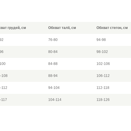
ват грудей, см
Обхват талії, см
Обхват стегон, см
92
76-80
94-98
96
80-84
98-102
100
84-88
102-106
-108
88-94
106-112
-112
94-104
112-118
-117
104-114
118-126