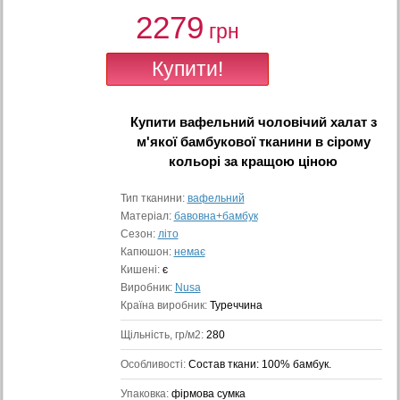
2279
грн
Купити
вафельний чоловічий халат з
м'якої бамбукової тканини в сірому
кольорі
за кращою ціною
Тип тканини:
вафельний
Матеріал:
бавовна+бамбук
Сезон:
літо
Капюшон:
немає
Кишені:
є
Виробник:
Nusa
Країна виробник:
Туреччина
Щільність, гр/м2:
280
Особливості:
Состав ткани: 100% бамбук.
Упаковка:
фірмова сумка