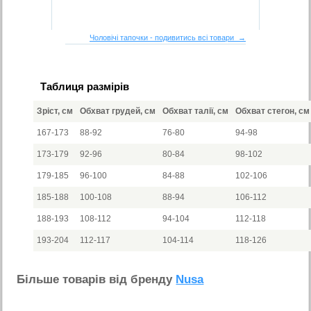
Чоловічі тапочки - подивитись всі товари →
Таблиця размірів
Зріст, см
Обхват грудей, см
Обхват талії, см
Обхват стегон, см
167-173
88-92
76-80
94-98
173-179
92-96
80-84
98-102
179-185
96-100
84-88
102-106
185-188
100-108
88-94
106-112
188-193
108-112
94-104
112-118
193-204
112-117
104-114
118-126
Бiльше товарiв вiд бренду
Nusa