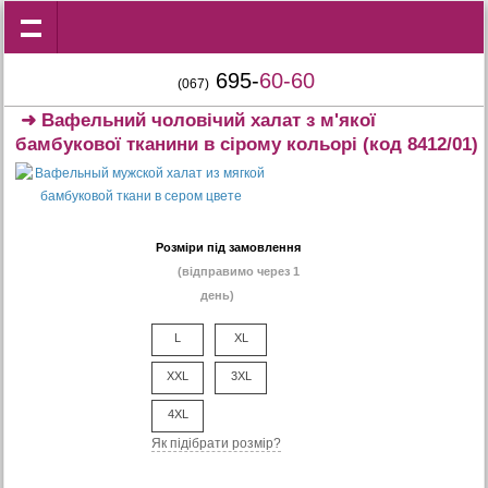
695-
60-60
(067)
➜
Вафельний чоловічий халат з м'якої
бамбукової тканини в сірому кольорі
(код 8412/01)
Розміри під замовлення
(відправимо через 1
день)
L
XL
XXL
3XL
4XL
Як підібрати розмір?