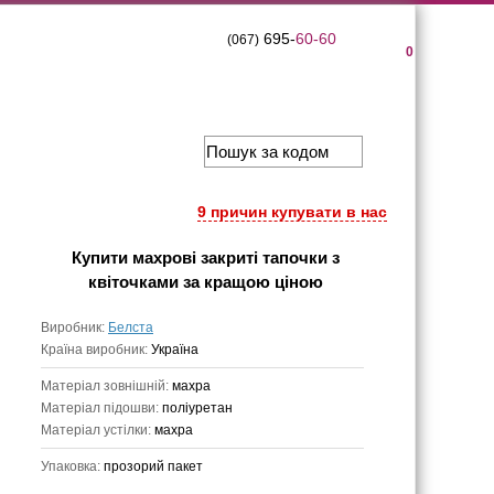
695-
60-60
(067)
0
9 причин купувати в нас
Купити
махрові закриті тапочки з
квіточками
за кращою ціною
Виробник:
Белста
Країна виробник:
Україна
Матеріал зовнішній:
махра
Матеріал підошви:
поліуретан
Матеріал устілки:
махра
Упаковка:
прозорий пакет