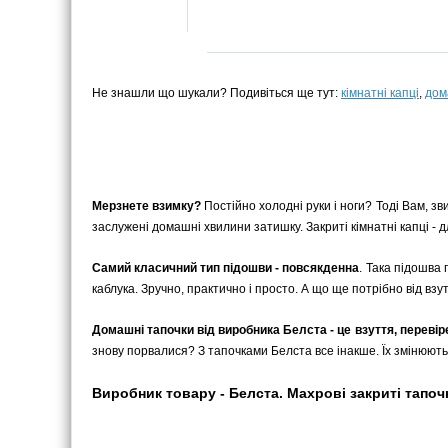
Не знашли що шукали? Подивіться ще тут:
кімнатні капці
,
дом
Мерзнете взимку?
Постійно холодні руки і ноги? Тоді Вам, зв
заслужені домашні хвилини затишку. Закриті кімнатні капці - дл
Самий класичний тип підошви - повсякденна
. Така підошва 
каблука. Зручно, практично і просто. А що ще потрібно від взу
Домашні тапочки від виробника Белста - це взуття, переві
знову порвалися? З тапочками Белста все інакше. Їх змінюють
Виробник товару - Белста. Махрові закриті тапочк