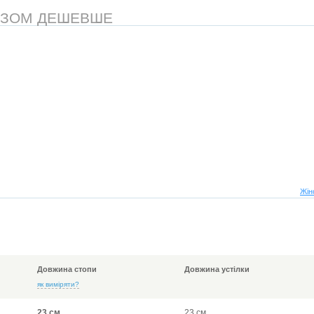
АЗОМ ДЕШЕВШЕ
Жін
Довжина стопи
Довжина устілки
як виміряти?
23 см
23 см