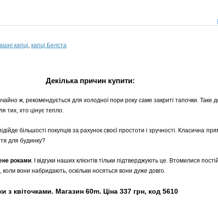
ашні капці
,
капці Белста
Декілька причин купити:
ичайно ж, рекомендується для холодної пори року саме закриті тапочки. Таке д
я тих, хто цінує тепло.
підійде більшості покупців за рахунок своєї простоти і зручності. Класична п
ття для будинку?
рене роками
. І відгуки наших клієнтів тільки підтверджують це. Втомилися пості
, коли вони набридають, оскільки носяться вони дуже довго.
и з квіточками. Магазин 60m. Ціна 337 грн, код 5610