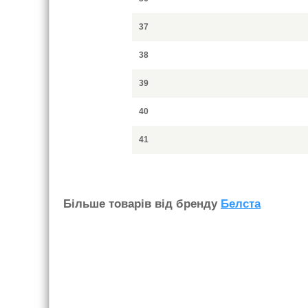
37
38
39
40
41
Бiльше товарiв вiд бренду
Белста