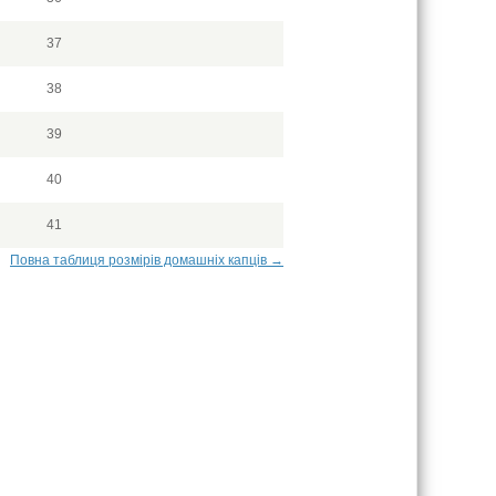
37
38
39
40
41
Повна таблиця розмірів домашніх капців →