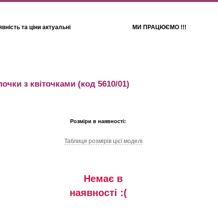
вність та ціни актуальні
МИ ПРАЦЮЄМО !!!
Для дітей
Рушники
почки з квіточками
(код 5610/01)
Розміри в наявності:
Таблиця розмiрiв цiєї моделi
Немає в
наявностi :(