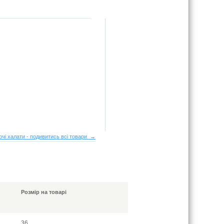
очі халати - подивитись всі товари →
Розмір на товарі
36