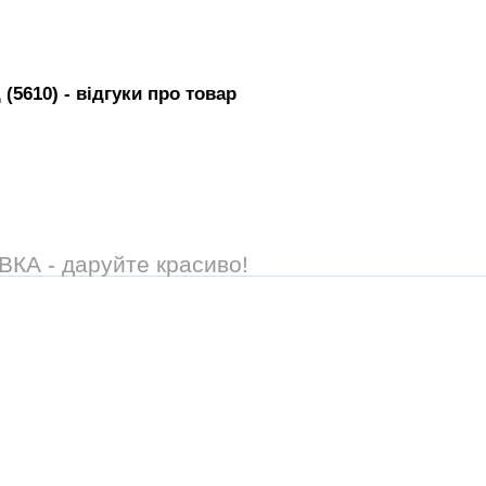
 (5610)
- вiдгуки про товар
А - даруйте красиво!