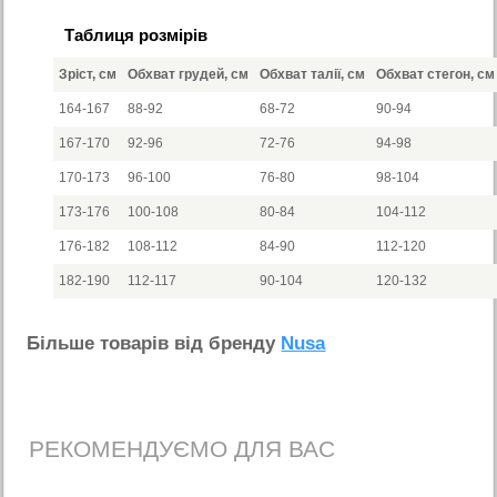
Таблиця розмірів
Зріст, см
Обхват грудей, см
Обхват талії, см
Обхват стегон, см
164-167
88-92
68-72
90-94
167-170
92-96
72-76
94-98
170-173
96-100
76-80
98-104
173-176
100-108
80-84
104-112
176-182
108-112
84-90
112-120
182-190
112-117
90-104
120-132
Бiльше товарiв вiд бренду
Nusa
РЕКОМЕНДУЄМО ДЛЯ ВАС