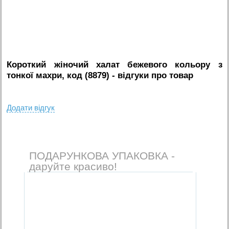
Короткий жіночий халат бежевого кольору з
тонкої махри, код (8879)
- вiдгуки про товар
Додати вiдгук
ПОДАРУНКОВА УПАКОВКА -
даруйте красиво!