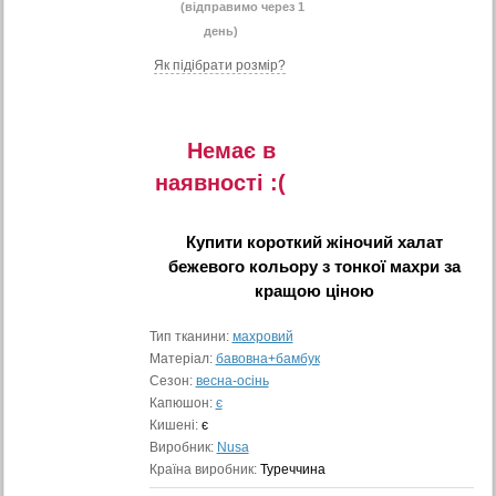
(відправимо через 1
день)
Як підібрати розмір?
Немає в
наявностi :(
Купити
короткий жіночий халат
бежевого кольору з тонкої махри
за
кращою ціною
Тип тканини:
махровий
Матеріал:
бавовна+бамбук
Сезон:
весна-осінь
Капюшон:
є
Кишені:
є
Виробник:
Nusa
Країна виробник:
Туреччина