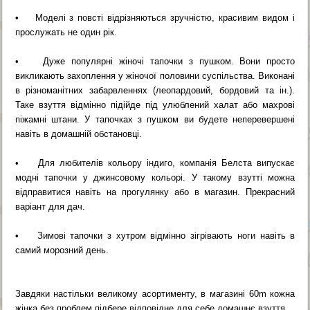
• Моделі з повсті відрізняються зручністю, красивим видом і
прослужать не один рік.
• Дуже популярні жіночі тапочки з пушком. Вони просто
викликають захоплення у жіночої половини суспільства. Виконані
в різноманітних забарвленнях (леопардовий, бордовий та ін.).
Таке взуття відмінно підійде під улюблений халат або махрові
піжамні штани. У тапочках з пушком ви будете неперевершені
навіть в домашній обстановці.
• Для любителів кольору індиго, компанія Белста випускає
модні тапочки у джинсовому кольорі. У такому взутті можна
відправитися навіть на прогулянку або в магазин. Прекрасний
варіант для дач.
• Зимові тапочки з хутром відмінно зігрівають ноги навіть в
самий морозний день.
Завдяки настільки великому асортименту, в магазині 60m кожна
жінка без проблем підбере відповідне для себе домашнє взуття.