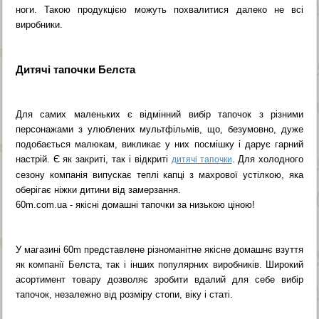
ноги. Такою продукцією можуть похвалитися далеко не всі
виробники.
Дитячі тапочки Белста
Для самих маленьких є відмінний вибір тапочок з різними
персонажами з улюблених мультфільмів, що, безумовно, дуже
подобається малюкам, викликає у них посмішку і дарує гарний
настрій. Є як закриті, так і відкриті
. Для холодного
дитячі тапочки
сезону компанія випускає теплі капці з махрової устілкою, яка
оберігає ніжки дитини від замерзання.
60m.com.ua - якісні домашні тапочки за низькою ціною!
У магазині 60m представлене різноманітне якісне домашнє взуття
як компанії Белста, так і інших популярних виробників. Широкий
асортимент товару дозволяє зробити вдалий для себе вибір
тапочок, незалежно від розміру стопи, віку і статі.