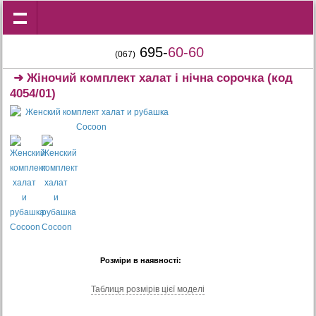
695-
60-60
(067)
➜
Жіночий комплект халат і нічна сорочка
(код
4054/01)
Розміри в наявності:
Таблиця розмiрiв цiєї моделi