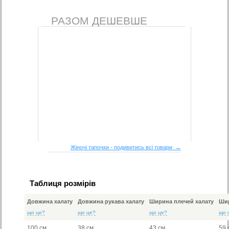
РАЗОМ ДЕШЕВШЕ
Жіночі тапочки - подивитись всі товари →
Таблиця розмірів
Довжина халату
Довжина рукава халату
Ширина плечей халату
Шир
що це?
що це?
що це?
що 
100 см
38 см
43 см
59 