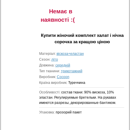
Немає в
наявностi :(
Купити
жіночий комплект халат і нічна
сорочка
за кращою ціною
Матеріал:
віскоза+еластан
Сезон:
літо
Довжина:
середній
Тип тканини:
трикотажний
Виробник:
Cocoon
Країна виробник:
Туреччина
Особливості:
состав ткани: 90% вискоза, 10%
эластан. Регулируемые бретельки. На рукавах
имеются разрезы, декорированные бантиком.
Упаковка:
прозорий пакет