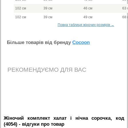
102 см
39 см
46 см
63 
102 см
39 см
49 см
68 
Повна таблиця жіночих розмірів →
Бiльше товарiв вiд бренду
Cocoon
РЕКОМЕНДУЄМО ДЛЯ ВАС
Жіночий комплект халат і нічна сорочка, код
(4054)
- вiдгуки про товар