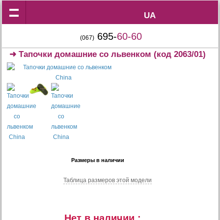
UA
UA
695-
60-60
(067)
➜
Тапочки домашние со львенком
(код 2063/01)
Размеры в наличии
Таблица размеров этой модели
Нет в наличии :