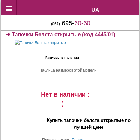
UA
UA
695-
60-60
(067)
➜
Тапочки Белста открытые
(код 4445/01)
Размеры в наличии
Таблица размеров этой модели
Нет в наличии :
(
Купить
тапочки белста открытые
по
лучшей цене