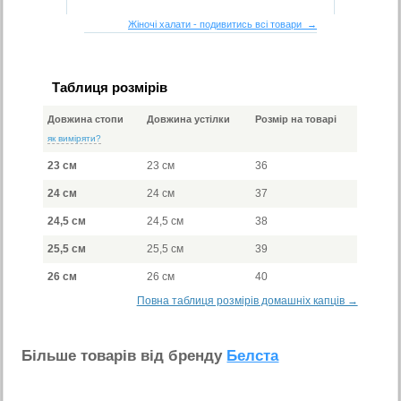
Жіночі халати - подивитись всі товари →
Таблиця розмірів
Довжина стопи
Довжина устілки
Розмір на товарі
як виміряти?
23 см
23 см
36
24 см
24 см
37
24,5 см
24,5 см
38
25,5 см
25,5 см
39
26 см
26 см
40
Повна таблиця розмірів домашніх капців →
Бiльше товарiв вiд бренду
Белста