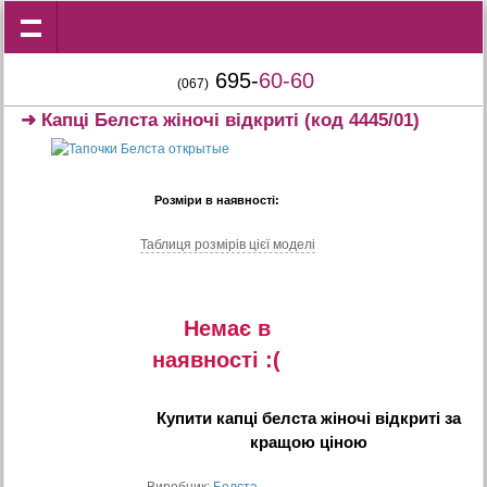
695-
60-60
(067)
➜
Капцi Белста жiночi вiдкритi
(код 4445/01)
Розміри в наявності:
Таблиця розмiрiв цiєї моделi
Немає в
наявностi :(
Купити
капцi белста жiночi вiдкритi
за
кращою ціною