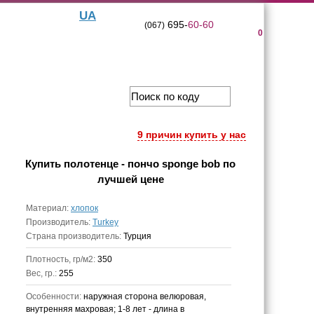
UA
695-
60-60
(067)
0
9 причин купить у нас
Купить
полотенце - пончо sponge bob
по
лучшей цене
Материал:
хлопок
Производитель:
Turkey
Страна производитель:
Турция
Плотность, гр/м2:
350
Вес, гр.:
255
Особенности:
наружная сторона велюровая,
внутренняя махровая; 1-8 лет - длина в