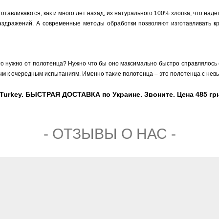
тавливаются, как и много лет назад, из натурального 100% хлопка, что над
раздражений. А современные методы обработки позволяют изготавливать кр
то нужно от полотенца? Нужно что бы оно максимально быстро справлялось с
овым к очередным испытаниям. Именно такие полотенца – это полотенца с нев
Turkey. БЫСТРАЯ ДОСТАВКА по Украине. Звоните. Цена 485 грн
- ОТЗЫВЫ О НАС -