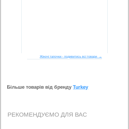
Жіночі тапочки - подивитись всі товари →
Бiльше товарiв вiд бренду
Turkey
РЕКОМЕНДУЄМО ДЛЯ ВАС