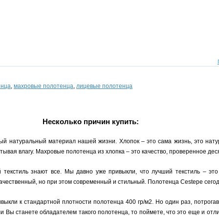
енца
,
махровые полотенца
,
лицевые полотенца
Несколько причин купить:
ый натуральный материал нашей жизни. Хлопок – это сама жизнь, это нату
ывая влагу. Махровые полотенца из хлопка – это качество, проверенное де
й текстиль знают все. Мы давно уже привыкли, что лучший текстиль – это
качественный, но при этом современный и стильный. Полотенца Cestepe сегод
ивыкли к стандартной плотности полотенца 400 гр/м2. Но один раз, потрога
сли Вы станете обладателем такого полотенца, то поймете, что это еще и от