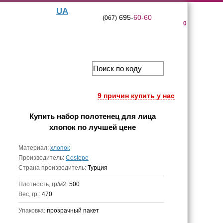
UA
695-
60-60
(067)
0
9 причин купить у нас
Купить
набор полотенец для лица
хлопок
по лучшей цене
Материал:
хлопок
Производитель:
Cestepe
Страна производитель:
Турция
Плотность, гр/м2:
500
Вес, гр.:
470
Упаковка:
прозрачный пакет