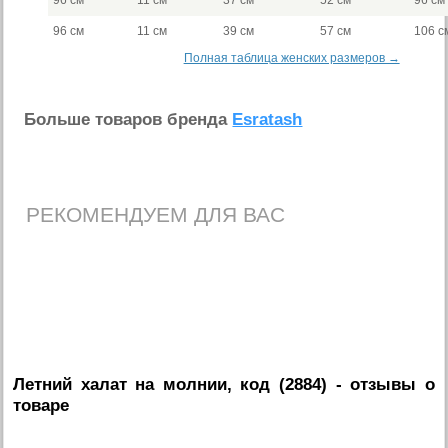
96 см
11 см
37 см
52 см
96 см
96 см
11 см
39 см
57 см
106 с
Полная таблица женских размеров →
Больше товаров бренда
Esratash
РЕКОМЕНДУЕМ ДЛЯ ВАС
Летний халат на молнии, код (2884)
- отзывы о
товаре