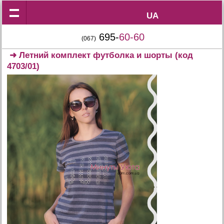
UA
UA
695-
60-60
(067)
➜
Летний комплект футболка и шорты
(код
4703/01)