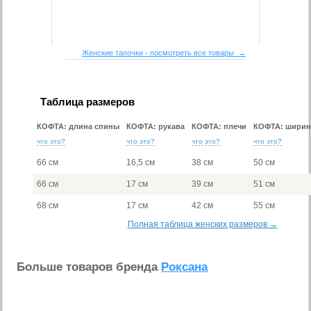
Женские тапочки - посмотреть все товары →
Таблица размеров
КОФТА: длина спины
КОФТА: рукава
КОФТА: плечи
КОФТА: ширин
что это?
что это?
что это?
что это?
66 см
16,5 см
38 см
50 см
66 см
17 см
39 см
51 см
68 см
17 см
42 см
55 см
Полная таблица женских размеров →
Больше товаров бренда
Роксана