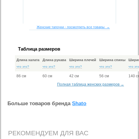
Женские тапочки - посмотреть все товары →
Таблица размеров
Длина халата
Длина рукава
Ширина плечей
Ширина спины
Ширин
что это?
что это?
что это?
что это?
что эт
86 см
60 см
42 см
56 см
140 с
Полная таблица женских размеров →
Больше товаров бренда
Shato
РЕКОМЕНДУЕМ ДЛЯ ВАС