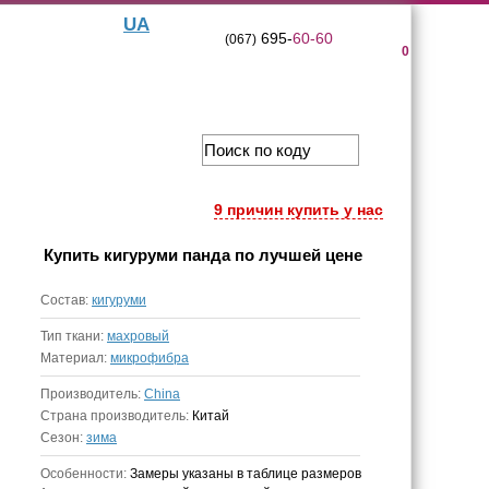
UA
695-
60-60
(067)
0
9 причин купить у нас
Купить
кигуруми панда
по лучшей цене
Состав:
кигуруми
Тип ткани:
махровый
Материал:
микрофибра
Производитель:
China
Страна производитель:
Китай
Сезон:
зима
Особенности:
Замеры указаны в таблице размеров