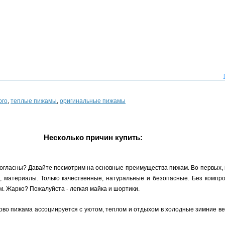
ого
,
теплые пижамы
,
оригинальные пижамы
Несколько причин купить:
согласны? Давайте посмотрим на основные преимущества пижам. Во-первых, 
, материалы. Только качественные, натуральные и безопасные. Без компро
. Жарко? Пожалуйста - легкая майка и шортики.
лово пижама ассоциируется с уютом, теплом и отдыхом в холодные зимние в