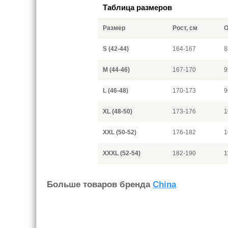
Таблица размеров
Размер
Рост, см
О
S (42-44)
164-167
8
M (44-46)
167-170
9
L (46-48)
170-173
9
XL (48-50)
173-176
1
XXL (50-52)
176-182
1
XXXL (52-54)
182-190
1
Больше товаров бренда
China