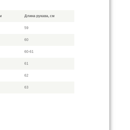
м
Длина рукава, см
59
60
60-61
61
62
63