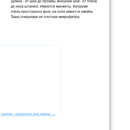
(длина - от шеи до проймы, внешний шов - от плеча
до низа штанин). Имеются манжеты. Кигуруми
очень просторного кроя, на попе имеется змейка.
Ткань плюшевая не плотная микрофибра.
 тапочки - посмотреть все товары →