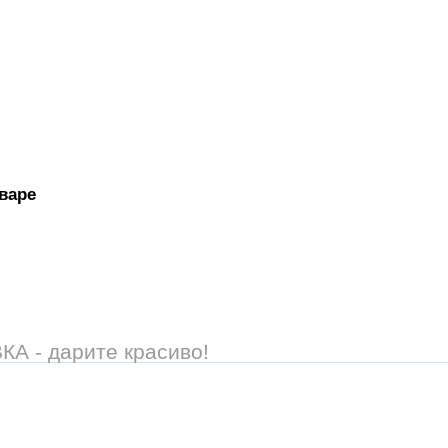
варе
 - дарите красиво!