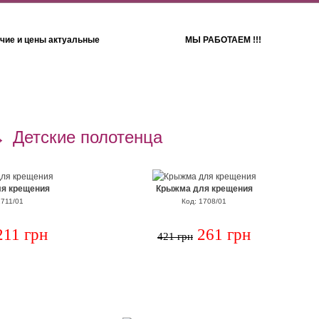
чие и цены актуальные
МЫ РАБОТАЕМ !!!
Детям
Полотенца
→
Детские полотенца
я крещения
Крыжма для крещения
1711/01
Код: 1708/01
211 грн
261 грн
421 грн