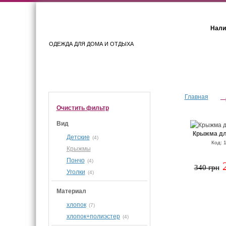
Нали
ОДЕЖДА ДЛЯ ДОМА И ОТДЫХА
Женщинам
Мужчинам
Главная
Очистить фильтр
Вид
Крыжма дл
Детские
(4)
Код: 
Крыжмы
Пончо
(4)
340 грн
Уголки
(4)
Материал
хлопок
(7)
хлопок+полиэстер
(4)