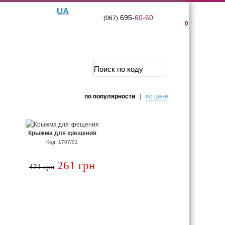
UA
695-
60-60
(067)
0
по популярности
|
по цене
Крыжма для крещения
Код: 1707/01
261 грн
421 грн