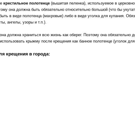
ое
крестильное полотенце
(вышитая пеленка), используемое в церковно
тому она должна быть обязательно относительно большой (что бы укутат
 быть в виде полотенца (махровые) либо в виде уголка для купания. О
, ангелы, узоры и т.п.).
на должна храниться всю жизнь как оберег. Поэтому она обязательно до
я использовать крыжму после крещения как банное полотенце (уголок для
ля крещения в города: