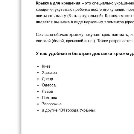
Крыжма для крещения
– это специально украшенн
крещения укутывают ребенка после его купания, поэ
впитывать влагу (быть натуральной). Крыжма может
является вышивка в виде церковных элементов (кресты
Согласно обычаю крыжму покупает крестная мать, и о
светлой (белой, кремовой и т.п.). Также разрешаетс
У нас удобная и быстрая доставка крыжм д
Киев
Харьков
Днепр
Одесса
Львов
Полтава
Запорожье
и другие 434 города Украины