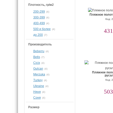
Плотность, гр/м2
200-299
(4)
Пляжное полот
300-399
(4)
Код: 
400-499
(4)
500 и более
(4)
431
до 200
(7)
Производитель
Beberru
(4)
Betis
(7)
Cicix
(4)
Gulcan
(4)
Пляжное поло
Merzuka
(4)
руса
Turkey
Код: 
(4)
Ukraine
(4)
503
Няня
(4)
Соня
(4)
Размер