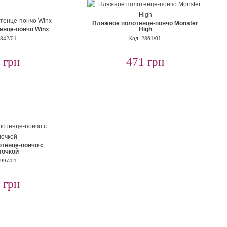
Пляжное полотенце-пончо Monster
енце-пончо Winx
High
2842/01
Код: 2861/01
 грн
471 грн
тенце-пончо с
лочкой
2997/01
 грн