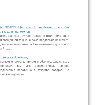
Ь ПОЛОТЕНЦА или 8 необычных способов
ользования полотенец
атель-фантаст Дуглас Адамс считал полотенце
ти священной вещью, и даже предложил назначить
дник в честь полотенца. Его почитатели до сих пор
ый год,...
отенце на Новый год
ествует множество примет и обычаев, связанных с
отенцами. Мы уже рассматривали вопрос
поднесения полотенца в качестве подарка. Но
дня, в преддверии...