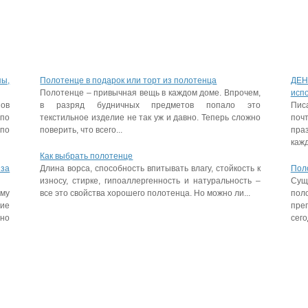
пы,
Полотенце в подарок или торт из полотенца
ДЕН
Полотенце – привычная вещь в каждом доме. Впрочем,
исп
пов
в разряд будничных предметов попало это
Пис
 по
текстильное изделие не так уж и давно. Теперь сложно
поч
 по
поверить, что всего...
праз
кажд
Как выбрать полотенце
 за
Длина ворса, способность впитывать влагу, стойкость к
Пол
износу, стирке, гипоаллергенность и натуральность –
Сущ
му
все это свойства хорошего полотенца. Но можно ли...
пол
гие
пре
ьно
сего