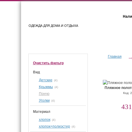
Нали
ОДЕЖДА ДЛЯ ДОМА И ОТДЫХА
Женщинам
Мужчинам
Главная
Очистить фильтр
Вид
Детские
(4)
Крыжмы
(4)
Пляжное полот
Код: 
Пончо
Уголки
(4)
431
Материал
хлопок
(4)
хлопок+полиэстер
(4)