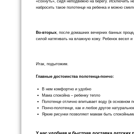
«сохнуть», сидя неподвижно на берегу. Исключить не
набросить такое полотенце на ребенка и можно смело
Во-вторых
, после домашних вечерних банных проце
силой натягивать на влажную кожу. Ребенок весел и
Итак, подытожим.
Главные достоинства полотенца-пончо:
В нем комфортно и удобно
Мама спокойна – ребенку тепло
Полотенце отлично впитывает воду (в основном п
Пончо-полотенце, как и любое другое натуральное
Яркие рисунки позволяют мамам быть спокойными, 
У нас удобная и быстрая доставка детских 