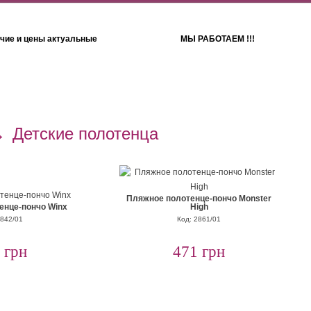
чие и цены актуальные
МЫ РАБОТАЕМ !!!
Детям
Полотенца
→
Детские полотенца
Пляжное полотенце-пончо Monster
енце-пончо Winx
High
2842/01
Код: 2861/01
 грн
471 грн