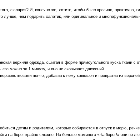
го, сюрприз? И, конечно же, хотите, чтобы было красиво, практично, ги
го лучше, чем подарить халатик, или оригинальное и многофункциональ
анская верхняя одежда, сшитая в форме прямоугольного куска ткани с 
ь его можно за 1 минуту, и оно не сковывает движений.
овершенствовали пончо, добавив к нему капюшон и превратив из верхне
юбиться детям и родителям, которые собираются в отпуск к морю, речке 
выйти на берег крайне сложно. Но больше маминого «На берег!» они не л