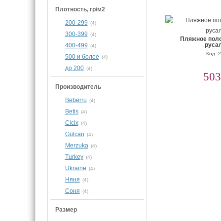
Плотность, гр/м2
200-299
(4)
300-399
(4)
Пляжное поло
руса
400-499
(4)
Код: 
500 и более
(4)
до 200
(4)
503
Производитель
Beberru
(4)
Betis
(4)
Cicix
(4)
Gulcan
(4)
Merzuka
(4)
Turkey
(4)
Ukraine
(4)
Няня
(4)
Соня
(4)
Размер