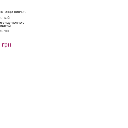
тенце-пончо с
лочкой
2997/01
 грн