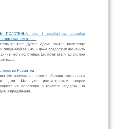
Ь ПОЛОТЕНЦА или 8 необычных способов
ользования полотенец
атель-фантаст Дуглас Адамс считал полотенце
ти священной вещью, и даже предложил назначить
дник в честь полотенца. Его почитатели до сих пор
ый год,...
отенце на Новый год
ествует множество примет и обычаев, связанных с
отенцами. Мы уже рассматривали вопрос
поднесения полотенца в качестве подарка. Но
дня, в преддверии...