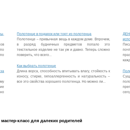
пы,
Полотенце в подарок или торт из полотенца
ДЕН
Полотенце – привычная вещь в каждом доме. Впрочем,
исп
пов
в разряд будничных предметов попало это
Пис
 по
текстильное изделие не так уж и давно. Теперь сложно
поч
 по
поверить, что всего...
праз
кажд
Как выбрать полотенце
 за
Длина ворса, способность впитывать влагу, стойкость к
Пол
износу, стирке, гипоаллергенность и натуральность –
Сущ
му
все это свойства хорошего полотенца. Но можно ли...
пол
гие
пре
ьно
сего
 мастер-класс для далеких родителей