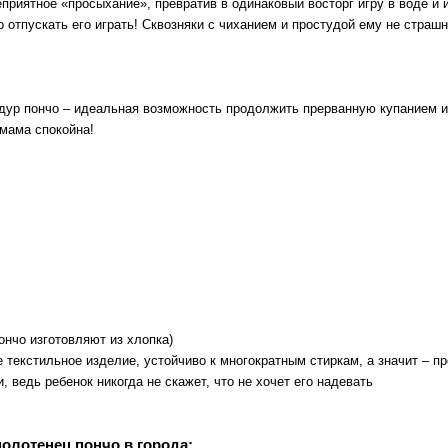
приятное «просыхание», превратив в одинаковый восторг игру в воде и и
 отпускать его играть! Сквозняки с чиханием и простудой ему не страшн
дур пончо – идеальная возможность продолжить прерванную купанием иг
 мама спокойна!
ончо изготовляют из хлопка)
 текстильное изделие, устойчиво к многократным стиркам, а значит – п
ведь ребенок никогда не скажет, что не хочет его надевать
полотенец пончо в города: