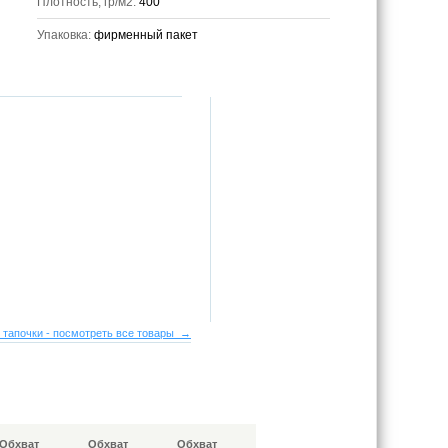
Плотность, гр/м2:
400
Упаковка:
фирменный пакет
 тапочки - посмотреть все товары →
Обхват
Обхват
Обхват