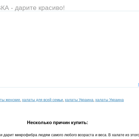
 - дарите красиво!
ты женские
,
халаты для всей семьи
,
халаты Украина
,
халаты Украина
Несколько причин купить:
 дарит микрофибра людям самого любого возраста и веса. В халате из этого