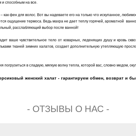
 и способным на все.
 как фен для волос. Вот вы надеваете его на только что искупанное, любимое
ляется ощущение термоса. Ведь махра не дает теплу горячей, ароматной ванн
альный, расслабляющий выбор после ванной!
дит ваше чувствительное тело от коварных, леденящих душу и кровь сквозн
льками тканей зимних халатов, создает дополнительную утепляющую прослой
я погрузиться в сладкую, мягкую волну тепла, которой вас, словно медом, ок
сиковый женский халат - гарантируем обмен, возврат и быс
- ОТЗЫВЫ О НАС -