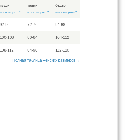
груди
талии
бедер
как измерить?
как измерить?
как измерить?
92-96
72-76
94-98
100-108
80-84
104-112
108-112
84-90
112-120
Полная таблица женских размеров →