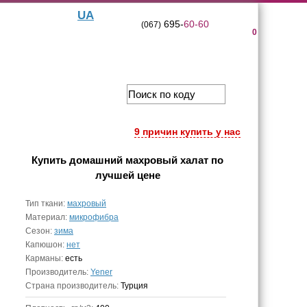
UA
695-
60-60
(067)
0
9 причин купить у нас
Купить
домашний махровый халат
по
лучшей цене
Тип ткани:
махровый
Материал:
микрофибра
Сезон:
зима
Капюшон:
нет
Карманы:
есть
Производитель:
Yener
Страна производитель:
Турция