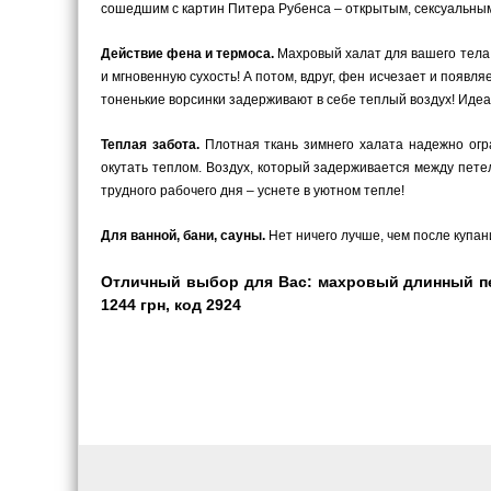
сошедшим с картин Питера Рубенса – открытым, сексуальным
Действие фена и термоса.
Махровый халат для вашего тела –
и мгновенную сухость! А потом, вдруг, фен исчезает и появ
тоненькие ворсинки задерживают в себе теплый воздух! Иде
Теплая забота.
Плотная ткань зимнего халата надежно огра
окутать теплом. Воздух, который задерживается между пете
трудного рабочего дня – уснете в уютном тепле!
Для ванной, бани, сауны.
Нет ничего лучше, чем после купани
Отличный выбор для Вас: махровый длинный пер
1244 грн, код 2924