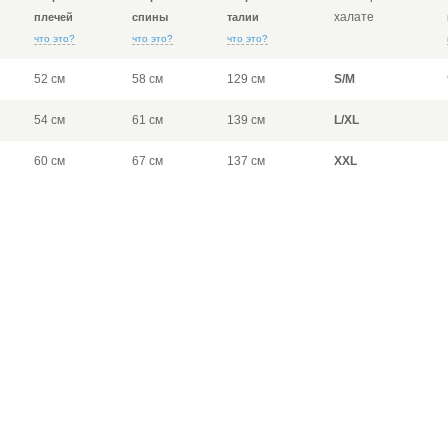
халате
плечей
спины
талии
что это?
что это?
что это?
52 см
58 см
129 см
S/M
54 см
61 см
139 см
L/XL
60 см
67 см
137 см
XXL