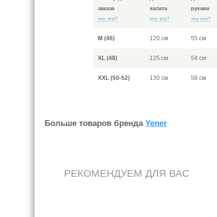
заказа
халата
рукава
что это?
что это?
что это?
M (46)
120 см
55 см
XL (48)
125 см
54 см
XXL (50-52)
130 см
58 см
Больше товаров бренда
Yener
РЕКОМЕНДУЕМ ДЛЯ ВАС