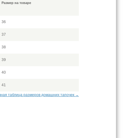
Размер на товаре
36
37
38
39
40
41
ная таблица размеров домашних тапочек →