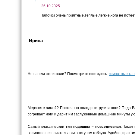
26.10.2025
Тапочки очень приятные,теплые,легкие,нога не потее
Ирина
Не нашли что искали? Посмотрите еще здесь:
комнатные тап
Мерзнете зимой? Постоянно холодные руки и ноги? Тогда В
согревает ноги и дарит им заслуженные домашние минуты уют
Самый классический
тип подошвы – повседневная
. Такая
возможно незначительным выступом каблука. Удобно, практич