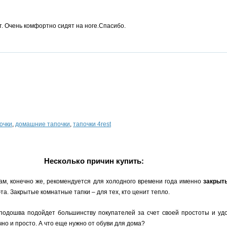
т. Очень комфортно сидят на ноге.Спасибо.
очки
,
домашние тапочки
,
тапочки 4rest
Несколько причин купить:
ам, конечно же, рекомендуется для холодного времени года именно
закрыт
а. Закрытые комнатные тапки – для тех, кто ценит тепло.
 подошва подойдет большинству покупателей за счет своей простоты и уд
но и просто. А что еще нужно от обуви для дома?