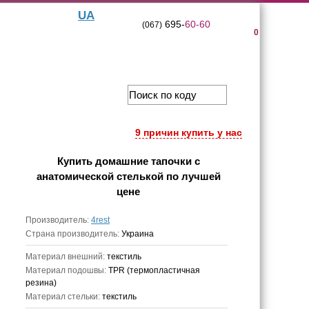
UA
695-
60-60
(067)
0
9 причин купить у нас
Купить
домашние тапочки с
анатомической стелькой
по лучшей
цене
Производитель:
4rest
Страна производитель:
Украина
Материал внешний:
текстиль
Материал подошвы:
TPR (термопластичная
резина)
Материал стельки:
текстиль