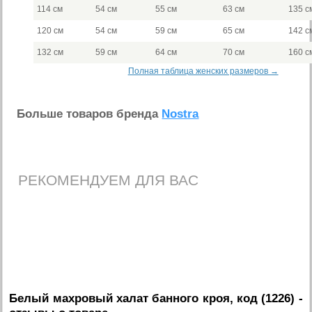
114 см
54 см
55 см
63 см
135 с
120 см
54 см
59 см
65 см
142 с
132 см
59 см
64 см
70 см
160 с
Полная таблица женских размеров →
Больше товаров бренда
Nostra
РЕКОМЕНДУЕМ ДЛЯ ВАС
Белый махровый халат банного кроя, код (1226)
-