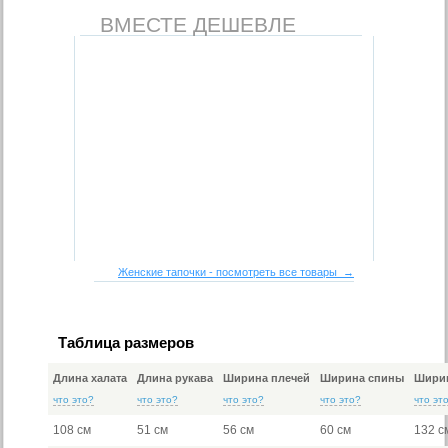
ВМЕСТЕ ДЕШЕВЛЕ
Женские тапочки - посмотреть все товары →
Таблица размеров
Длина халата
Длина рукава
Ширина плечей
Ширина спины
Ширин
что это?
что это?
что это?
что это?
что эт
108 см
51 см
56 см
60 см
132 с