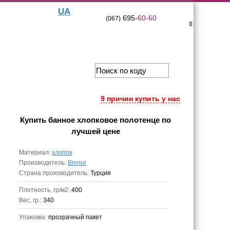
UA
695-
60-60
(067)
0
9 причин купить у нас
Купить
банное хлопковое полотенце
по
лучшей цене
Материал:
хлопок
Производитель:
Binnur
Страна производитель:
Турция
Плотность, гр/м2:
400
Вес, гр.:
340
Упаковка:
прозрачный пакет