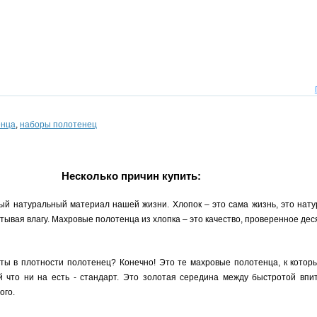
енца
,
наборы полотенец
Несколько причин купить:
ый натуральный материал нашей жизни. Хлопок – это сама жизнь, это нату
ывая влагу. Махровые полотенца из хлопка – это качество, проверенное де
рты в плотности полотенец? Конечно! Это те махровые полотенца, к кото
 что ни на есть - стандарт. Это золотая середина между быстротой впи
ого.